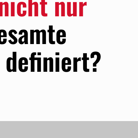
nicht nur
esamte
definiert?​