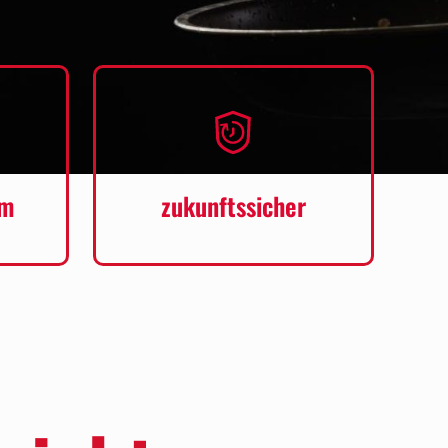
rm
zukunftssicher